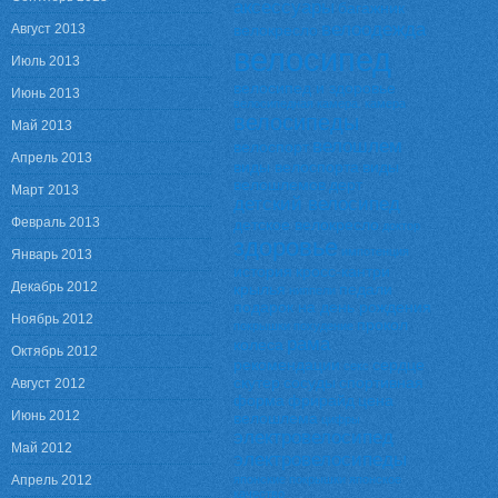
аксессуары
багажник
велоодежда
Август 2013
велокресло
велосипед
Июль 2013
велосипед и здоровье
Июнь 2013
велосипедная камера. камера
велосипеды
Май 2013
велошлем
велоспорт
Апрель 2013
виды велоспорта
виды
велошлемов
дерт
Март 2013
детский велосипед
Февраль 2013
детское велокресло
доктор
здоровье
импотенция
Январь 2013
история
кросс-кантри
Декабрь 2012
крылья
педали
ниппели
подарок на день рождения
Ноябрь 2012
прокол
покрышки
похудение
рама
колеса
Октябрь 2012
рекомендации
сердце
секс
скутер
сосуды
спортивная
Август 2012
форма
фрирайд
цена
Июнь 2012
велошлема
цифры
электровелосипед
Май 2012
электровелосипеды
Апрель 2012
японские покрышки
японское
качество