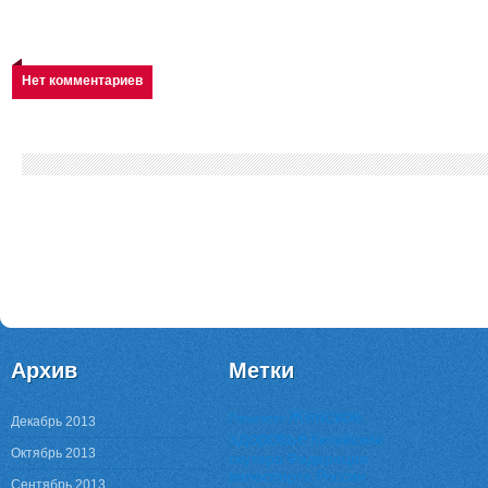
Нет комментариев
Архив
Метки
Женское
Panaracer
Декабрь 2013
здоровье
Китайские
Октябрь 2013
скутера
Федерация
велоспорта России
Сентябрь 2013