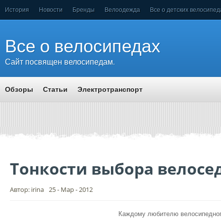
История
Новости
Бренды
Велоодежда
Все о детских велосипед
Все о велосипедах
Сайт посвящен велосипедам.
Обзоры
Статьи
Электротранспорт
Тонкости выбора велосе
Автор: irina
25 - Мар - 2012
Каждому любителю велосипедного