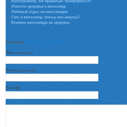
Велотренажер: как правильно тренироваться?
Женское здоровье и велосипед
Любимый отдых на велосипедах
Секс и велосипед: плюсы или минусы?
Влияние велосипеда на здоровье
Категория:
Велосипед и здоровье
Имя
(обязательно)
Почта
(обязательно)
Веб-сайт