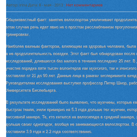
Автор: irina Дата: 8 - мая - 2013
Нет комментариев
Общеизвестный факт: занятие велоспортом увеличивает продолжител
этом случае речь идет явно не о простом расслабленном прогулочно
тренировках.
Наиболее важным фактором, влияющим на здоровье человека, была 
а не продолжительность поездки. Этот факт был обнародован после
исследований, длившихся без малого в течение последних 20 лет. 
участие порядка пяти тысяч волонтеров как мужского, так и женского
составлял от 21 до 90 лет. Данные лица в рамках эксперимента еже
Руководителем исследования выступил профессор Питер Шнор, раб
Университета Биспебьерга.
В результате исследований было выявлено, что мужчины, которые к
быстром темпе, жили примерно на 5.3 года дольше тех мужчин, кото
пассивной манере. Те, кто катался на велосипеде в средней манере, 
дольше своих одногодок, вообще не занимающихся велоспортом. В
составили 3.9 года и 2.2 года соответственно.