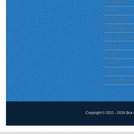
Без рубрики
Бренды
Велоодежда
Велосипед и зд
Все о детских 
История
Новости
Обзоры
Статьи
Электротранспо
Copyright © 2011 - 2026
Все 