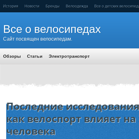
История
Новости
Бренды
Велоодежда
Все о детских велосипед
Все о велосипедах
Сайт посвящен велосипедам.
Обзоры
Статьи
Электротранспорт
Последние исследования
как велоспорт влияет на
человека