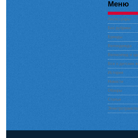
Меню
Аксессуары
Без рубрики
Бренды
Велоодежда
Велосипед и зд
Все о детских 
История
Новости
Обзоры
Статьи
Электротранспо