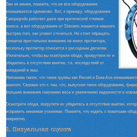
Тем не менее, помните, что не все оборудование
изнашивается одинаково. Вот, к примеру, оборудование
Campagnolo работает даже при критической степени
износа, а вот оборудование от Shimano ломается намного
быстрее того, как успеет сточиться. Не стоит обращать
слишком пристальное внимание на износ протектора,
поскольку протектор относится к расходным деталям.
Желательно, чтобы вы осмотрели обода, прокрутили их и
убедились в отсутствии вмятин, т.е. последствий от
попаданий в ямы.
Напомним также, что такие группы как Record и Dura-Ace изнашивают
аналоги. Связано это с тем, что, выпуская такое оборудование, фи
большее внимание снижению веса и увеличению надежности в новом
Осмотрите обода, покрутите их убедитесь в отсутствии вмятин, кот
исправить никакими усилиями. Помните, что ездить с помятыми обод
неприятно.
3. Визуальная оценка