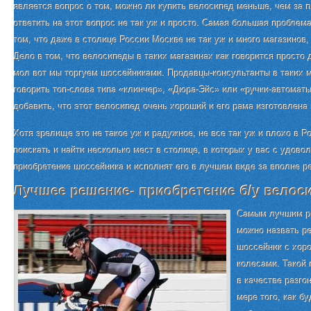
является вопрос о том, можно ли купить велосипед меньше, чем за 
ответить на этот вопрос не так уж и просто. Самая большая проблем
том, что даже в столице России Москве не так уж и много магазинов
Дело в том, что велосипеды в таких магазинах как говорится просто 
мол вот мы торгуем шоссейниками. Продавцы-консультанты в таких 
говорить топ-слова типа «клинчер», «Дюра-Эйс» или «ручки-автомат
добавить, что этот велосипед очень хороший и его рама изготовлена
Хотя зрелище это не такое уж и радужное, не все так уж и плохо в 
поискать и найти несколько мест в столице, в которых у вас с удово
приобретение шоссейника и исполнят его в лучшем виде за вполне р
Лучшее решение- приобретение б/у велос
Самым лучшим р
можно назвать р
шоссейник с хор
колесами. Такой
в качестве разгон
мере того, как б