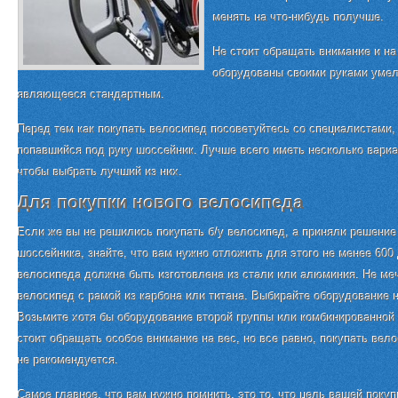
менять на что-нибудь получше.
Не стоит обращать внимание и на
оборудованы своими руками умел
являющееся стандартным.
Перед тем как покупать велосипед посоветуйтесь со специалистами,
попавшийся под руку шоссейник. Лучше всего иметь несколько вариа
чтобы выбрать лучший из них.
Для покупки нового велосипеда
Если же вы не решились покупать б/у велосипед, а приняли решение
шоссейника, знайте, что вам нужно отложить для этого не менее 600
велосипеда должна быть изготовлена из стали или алюминия. Не меч
велосипед с рамой из карбона или титана. Выбирайте оборудование н
Возьмите хотя бы оборудование второй группы или комбинированной 
стоит обращать особое внимание на вес, но все равно, покупать вело
не рекомендуется.
Самое главное, что вам нужно помнить, это то, что цель вашей поку