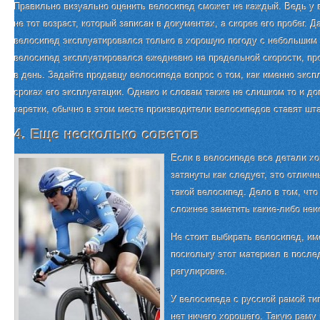
Правильно визуально оценить велосипед сможет не каждый. Ведь у
не тот возраст, который записан в документах, а скорее его пробег. Д
велосипед эксплуатировался только в хорошую погоду с небольшим 
велосипед эксплуатировался ежедневно на предельной скорости, пр
в день. Задайте продавцу велосипеда вопрос о том, как именно экс
сроках его эксплуатации. Однако и словам также не слишком то и до
каретки, обычно в этом месте производители велосипедов ставят шт
4. Еще несколько советов
Если в велосипеде все детали х
затянуты как следует, это отличн
такой велосипед. Дело в том, чт
сложнее заметить какие-либо неи
Не стоит выбирать велосипед, и
поскольку этот материал в после
регулировке.
У велосипеда с русской рамой ти
нет ничего хорошего. Такую раму