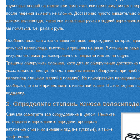
групповых аварий на гонках или поле того, как велосипед попал в 
после падения выявить не сложно. Достаточно просто внимательно
детали велосипеда, такие как тормозные ручки и задний переключате
бы помяться, т.е. рама и руль.
Особенно опасны в этом отношении такие повреждения, которые, кро
покупкой велосипеда, вмятины и трещины на раме. Вмятины на раме
визуального осмотра лакокрасочного покрытия или же на ощупь.
Трещины обнаружить сложнее, хотя для их обнаружения достаточно 
указательного пальца. Иногда трещины можно обнаружить при пробно
велосипед слишком мягкий в поездке). Не приобретайте перекрашен
сообщают, что они принадлежат к известной марке. В этом случае вы
подделку.
2. Определите степень износа велосипеда
Сначала осмотрите все оборудование в целом. Нажмите
на тормоза и переключите передачи, проверьте
натяжение спиц и их внешний вид (не тусклые), а также
люфт колес.