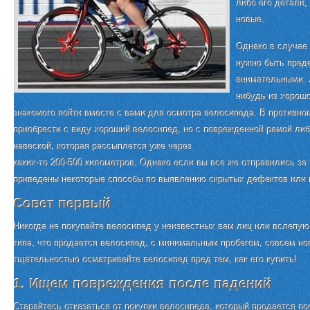
либо его детали,
новые.
Однако в случае
нужно быть пред
внимательными. Л
нибудь из хорош
знакомого пойти вместе с вами для осмотра велосипеда. В противно
приобрести с виду хороший велосипед, но с поврежденной рамой ли
навеской, которая рассыплется уже через
каких-то 200-500 километров. Однако если вы все же отправились за
приведены некоторые способы по выявлению скрытых дефектов или 
Совет первый
Никогда не покупайте велосипед у неизвестных вам лиц или вслепую
типа, что продается велосипед, с минимальным пробегом, совсем но
тщательностью осматривайте велосипед пред тем, как его купить!
1. Ищем повреждения после падений
Старайтесь отказаться от покупки велосипеда, который продается п