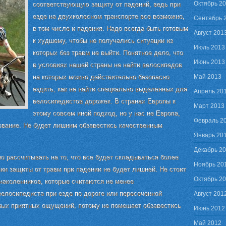
Октябрь 2
соответствующую защиту от падений, ведь при
езде на двухколесном транспорте все возможно,
Сентябрь 
в том числе и падения. Надо всегда быть готовым
Август 201
к худшему, чтобы не получались ситуации из
Июль 2013
которых без травм не выйти. Понятное дело, что
Июнь 2013
в условиях нашей страны не найти велосипедов
Май 2013
на которых можно действительно безопасно
ездить, как не найти специально выделенных для
Апрель 20
велосипедистов дорожек. В странах Европы к
Март 2013
этому совсем иной подход, но у нас не Европа,
Февраль 2
ование. Не будет лишним обзавестись качественным
Январь 20
Декабрь 2
о рассчитывать на то, что все будет складываться более
Ноябрь 20
чии защиты от травм при падении не будет лишней. Не стоит
Октябрь 2
 наколенников, которые считаются не менее
елосипедиста при езде по дороге или пересеченной
Август 201
амых приятных ощущений, потому не помешает обзавестись
Июнь 2012
Май 2012