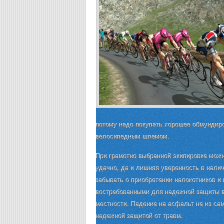
потому надо покупать хорошее обмундир
велосипедным шлемом.
При грамотно выбранной экипировке можн
удачно, да и лишняя уверенность в нали
забывать о приобретении налокотников и
востребованными для надежной защиты в
местности. Падение на асфальт не из с
надежной защитой от травм.