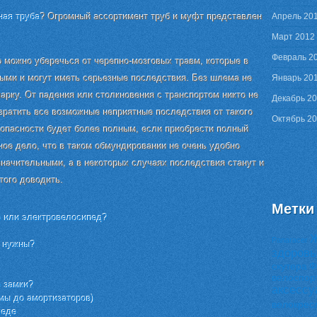
ная труба
? Огромный ассортимент труб и муфт представлен
Апрель 20
Март 2012
Февраль 2
 можно уберечься от черепно-мозговых травм, которые в
ыми и могут иметь серьезные последствия. Без шлема не
Январь 20
парку. От падения или столкновения с транспортом никто не
Декабрь 2
вратить все возможные неприятные последствия от такого
Октябрь 2
опасности будет более полным, если приобрести полный
ное дело, что в таком обмундировании не очень удобно
 значительными, а в некоторых случаях последствия станут и
того доводить.
Метки
р или электровелосипед?
Ж
Panaracer
и нужны?
здоровь
скутера
Ф
велоспор
 замки?
аксессу
мы до амортизаторов)
велокрес
педе