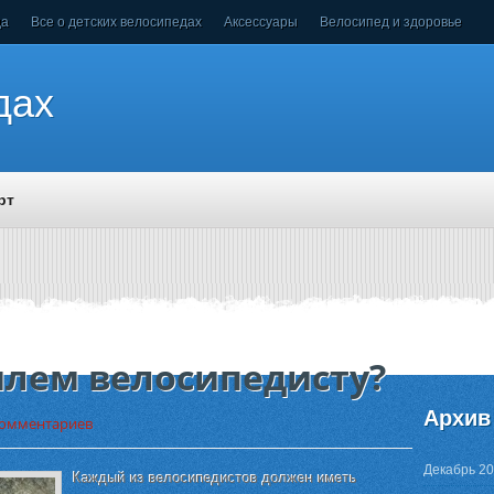
да
Все о детских велосипедах
Аксессуары
Велосипед и здоровье
дах
рт
лем велосипедисту?
Архив
комментариев
Декабрь 2
Каждый из велосипедистов должен иметь