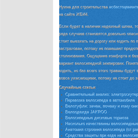
Нужна для строительства
асбестоцемент
на сайте ЖБИ4.
Если будет в наличии надежный шлем, то
ряде случаев становятся довольно опасн
стоит выезжать на дорогу или ездить по 
застрахован, потому не помешает предот
столкновения. Ощущение комфорта и без
вариант велосипедной экипировки. Понят
ездить, но без всего этого травмы будут
вовсе ужасающими, потому не стоит до э
Случайные статьи
Сравнительный анализ: электроскуте
Перевозка велосипеда в автомобиле
Велотуфли: зачем, почему и кому он
Велоодежда JAKROO
Велосипедные дисковые тормоза
Насколько качественны велосипедные
Анатомия строения велосипеда (от ра
Средства защиты при езде на велоси