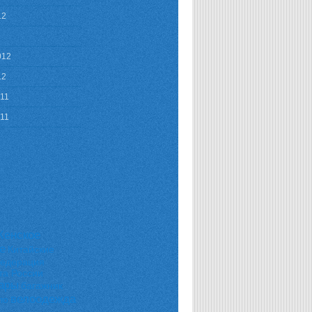
12
012
12
011
011
енское
е
Китайские
едерация
та России
ары
багажник
велоодежда
ло