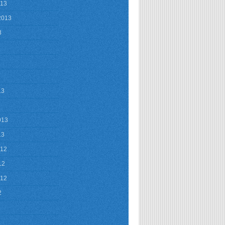
013
2013
3
13
013
13
012
12
012
2