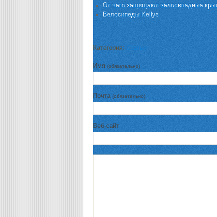
От чего защищают велосипедные кры
Велосипеды Kellys
Категория:
Статьи
Имя
(обязательно)
Почта
(обязательно)
Веб-сайт