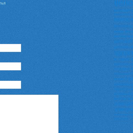
вело
лья
велосипе
велосипедна
велос
велоспор
виды вел
велошле
детский
детское 
здоро
история
к
крылья
ни
подарок 
покрышки
п
р
колеса
рекоменд
скутер
со
форма
ф
велошле
электро
электр
японские п
качество