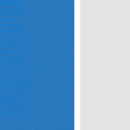
сипед
д и здоровье
я камера. камера
ипеды
велошлем
т
оспорта
виды
мов
дерт
 велосипед
велокресло
доктор
вье
импотенция
росс-кантри
педали
ппели
на день рождения
прокол
охудение
ама
ации
сердце
секс
суды
спортивная
рирайд
цена
ма
цифры
велосипед
овелосипеды
окрышки
японское