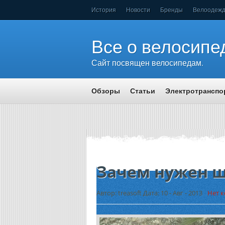
История
Новости
Бренды
Велоодеж
Все о велосипе
Сайт посвящен велосипедам.
Обзоры
Статьи
Электротранспо
Зачем нужен ш
Автор: treasoft Дата: 10 - Авг - 2013
Нет 